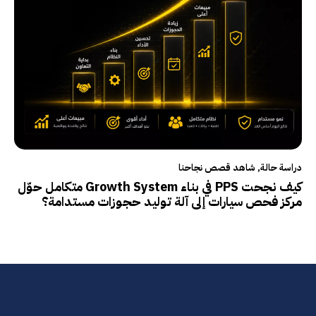
دراسة حالة
,
شاهد قصص نجاحنا
كيف نجحت PPS في بناء Growth System متكامل حوّل
مركز فحص سيارات إلى آلة توليد حجوزات مستدامة؟