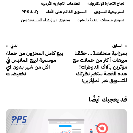
نجاح التجارة الإلكترونية
العلامات التجارية الأردنية
استراتيجية التسويق
التسويق القائم على الأداء
وكالة PPS
تسويق منتجات العناية بالبشرة
محتوى من إنشاء المستخدمين
السابق
التالي
بميزانية منخفضة… حققنا
بيع كامل المخزون من حملة
مبيعات أكثر من حملات مع
موسمية لبيع الملابس في
مؤثرين بآلاف الدولارات!
اقل من شهر بدون اي
هذه القصة ستغير نظرتك
تخفيضات
للتسويق عبر المؤثرين!
قد يعجبك أيضًا