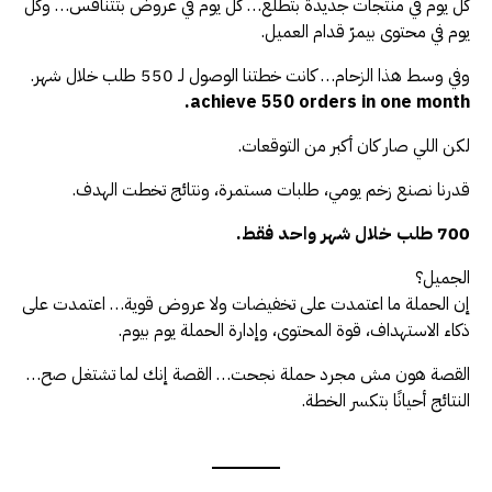
كل يوم في منتجات جديدة بتطلع… كل يوم في عروض بتتنافس… وكل
يوم في محتوى بيمرّ قدام العميل.
وفي وسط هذا الزحام… كانت خطتنا الوصول لـ 550 طلب خلال شهر.
achieve 550 orders in one month.
لكن اللي صار كان أكبر من التوقعات.
قدرنا نصنع زخم يومي، طلبات مستمرة، ونتائج تخطت الهدف.
700 طلب خلال شهر واحد فقط.
الجميل؟
إن الحملة ما اعتمدت على تخفيضات ولا عروض قوية… اعتمدت على
ذكاء الاستهداف، قوة المحتوى، وإدارة الحملة يوم بيوم.
القصة هون مش مجرد حملة نجحت… القصة إنك لما تشتغل صح…
النتائج أحيانًا بتكسر الخطة.