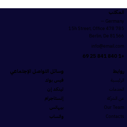
المكتب
Germany —
785 15h Street, Office 478
Berlin, De 81566
info@email.com
+1 840 841 25 69
روابط
وسائل التواصل الإجتماعي
الرئيسية
فيس بوك
الخدمات
لينكد إن
عن الشركة
إنستاجرام
Our Team
بيهانس
Contacts
واتساب