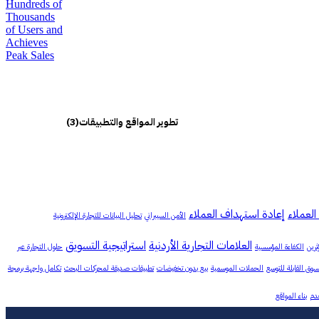
تطوير المواقع والتطبيقات
(3)
العملاء
إعادة استهداف العملاء
الأمن السيبراني
تحليل البيانات للتجارة الإلكترونية
العلامات التجارية الأردنية
استراتيجية التسويق
ثرين
الكفاءة المؤسسية
حلول التجارة عبر
وق القابلة للتوسع
الحملات الموسمية
بيع بدون تخفيضات
تطبيقات صديقة لمحركات البحث
تكامل واجهة برمجة
دم
بناء المواقع